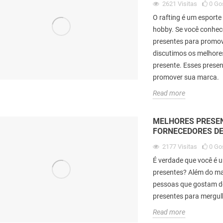
2621
Visitas
0
Go
O rafting é um espor
hobby. Se você conhec
presentes para promove
discutimos os melhores
presente. Esses prese
promover sua marca.
Read more
MELHORES PRESE
FORNECEDORES D
ara dar a hospitais
Melhores presentes para sua
C
ça em COVID
família após COVID-19
p
2177
Visitas
0
Go
p
É verdade que você é 
as
1
19
Gosto
5625
visitas
1
13
Gosto
d
presentes? Além do ma
 confiança são os
Após o fim do covid-19, quais são os
pessoas que gostam de
 ocupados desde a
melhores presentes para sua família
presentes para mergulh
P
o covid 19, devido ao
depois do covid-19? Hoje,
m
Read more
ospitais...
estaremos...