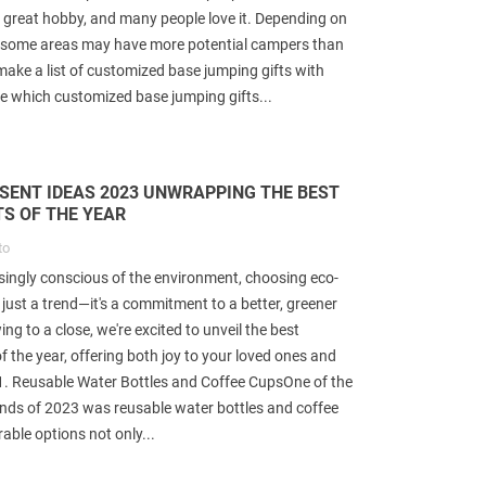
great hobby, and many people love it. Depending on
, some areas may have more potential campers than
make a list of customized base jumping gifts with
de which customized base jumping gifts...
ESENT IDEAS 2023 UNWRAPPING THE BEST
TS OF THE YEAR
to
asingly conscious of the environment, choosing eco-
t just a trend—it's a commitment to a better, greener
ng to a close, we're excited to unveil the best
of the year, offering both joy to your loved ones and
 1. Reusable Water Bottles and Coffee CupsOne of the
rends of 2023 was reusable water bottles and coffee
rable options not only...