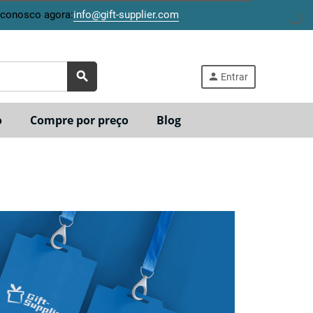
 conosco agora:
info@gift-supplier.com
search
person
Entrar
o
Compre por preço
Blog