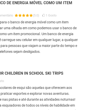
CO DE ENERGIA MÓVEL COMO UM ITEM
omentário
(
5.0
)
1
Gosto
r para o banco de energia móvel como um item
ar uma olhada em como podemos usar o banco de
 como um item promocional. Um banco de energia
 carregue seu celular em qualquer lugar, a qualquer
il para pessoas que viajam a maior parte do tempo e
elefones sejam desligados.
R CHILDREN IN SCHOOL SKI TRIPS
sto
scolares de esqui são aquelas que oferecem aos
 praticar esportes e explorar novas aventuras.
e nas pistas e até durante as atividades noturnas!
ra esquiadores de todos os níveis de habilidade em