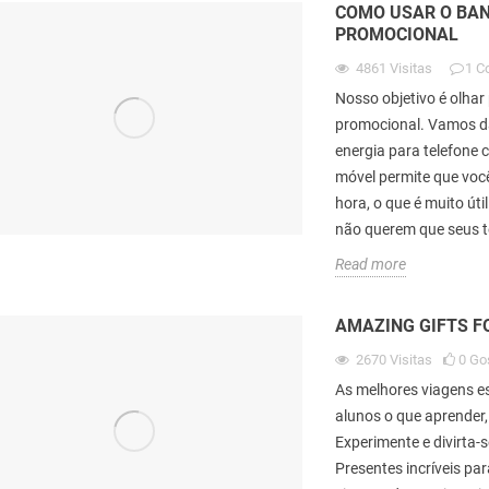
COMO USAR O BAN
PROMOCIONAL
4861
Visitas
1
C
Nosso objetivo é olha
promocional. Vamos d
energia para telefone
móvel permite que você
hora, o que é muito út
não querem que seus t
Read more
AMAZING GIFTS FO
2670
Visitas
0
Go
As melhores viagens e
alunos o que aprender,
Experimente e divirta-s
Presentes incríveis pa