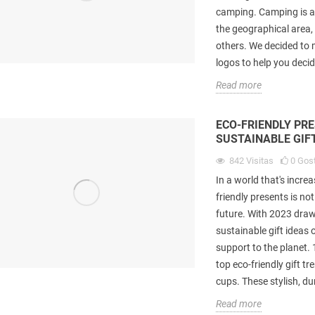
camping. Camping is a 
the geographical area
others. We decided to 
logos to help you deci
Read more
ECO-FRIENDLY PR
SUSTAINABLE GIF
842
Visitas
0
Gos
In a world that's incre
friendly presents is no
future. With 2023 drawi
sustainable gift ideas 
support to the planet.
top eco-friendly gift t
cups. These stylish, du
Read more