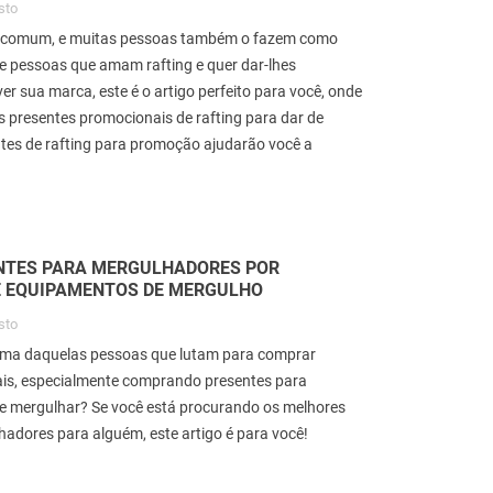
sto
te comum, e muitas pessoas também o fazem como
e pessoas que amam rafting e quer dar-lhes
r sua marca, este é o artigo perfeito para você, onde
 presentes promocionais de rafting para dar de
ntes de rafting para promoção ajudarão você a
NTES PARA MERGULHADORES POR
E EQUIPAMENTOS DE MERGULHO
omo conseguir os melhores
Melhores presentes para
resentes para os médicos
familiares de funcionários
sto
ara celebrar o Dia Nacional
COVID-19
uma daquelas pessoas que lutam para comprar
os Médicos
5507
visitas
1
10
Go
is, especialmente comprando presentes para
5612
visitas
1
3
Gosto
 mergulhar? Se você está procurando os melhores
A Covid-19 incomodou muitas
adores para alguém, este artigo é para você!
esquisamos nossa comunidade de
famílias. Após o fim do covid-19
édicos para ver quais presentes
quais são os melhores presente