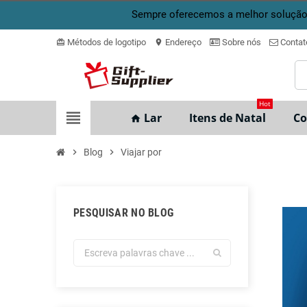
Sempre oferecemos a melhor solução 
Métodos de logotipo
Endereço
Sobre nós
Contat
card_giftcard
location_on
Hot
view_headline
Lar
Itens de Natal
Co
home
chevron_right
Blog
chevron_right
Viajar por
PESQUISAR NO BLOG