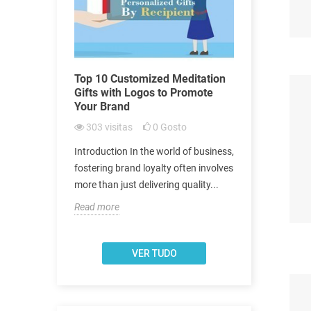
ok at
Top 10 Customized Meditation
10 Customi
ate Logo
Gifts with Logos to Promote
Gifts with 
Items
Your Brand
Brand Pro
to
303
visitas
0
Gosto
379
visita
rld, the
Introduction In the world of business,
Introduction 
dly practices
fostering brand loyalty often involves
marketing, th
 routines
more than just delivering quality...
customized g
has long been
Read more
Read more
VER TUDO