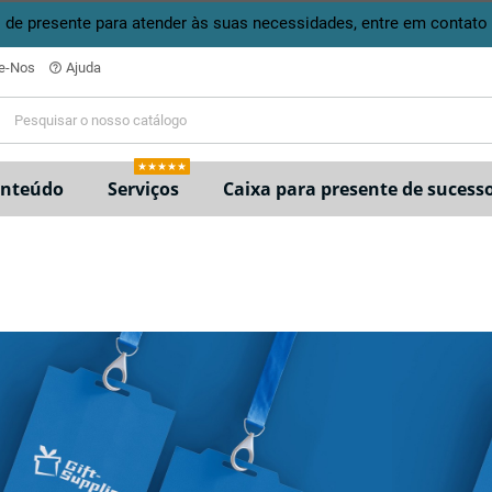
de presente para atender às suas necessidades, entre em contato
e-Nos
Ajuda
help_outline
★★★★★
nteúdo
Serviços
Caixa para presente de sucess