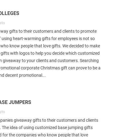
les realmente querem em 2021 e
para sua família depois...
stão no topo. Não...
Read more
COLLEGES
ead more
sto
ay gifts to their customers and clients to promote
f using heart-warming gifts for employees is not so
who know people that love gifts. We decided to make
g gifts with logos to help you decide which customized
an giveaway to your clients and customers. Searching
omotional corporate Christmas gift can prove to be a
ind decent promotional...
BASE JUMPERS
sto
nies giveaway gifts to their customers and clients
. The idea of using customized base jumping gifts
ad for the companies who know people that love