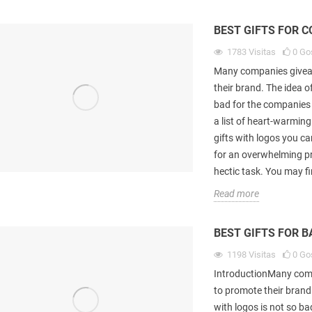
e
Read more
e
BEST GIFTS FOR 
R
1783
Visitas
0
Go
Many companies giveaw
their brand. The idea o
bad for the companies 
a list of heart-warmin
gifts with logos you c
for an overwhelming pr
hectic task. You may f
Read more
BEST GIFTS FOR 
1198
Visitas
0
Go
IntroductionMany compa
to promote their brand
with logos is not so b