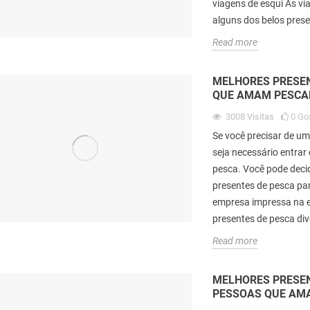
viagens de esqui As vi
alguns dos belos prese
Read more
zed Martial Arts
Best Gifts for Interior Decorator
B
MELHORES PRESEN
Logos Perfect for
Lovers
L
QUE AMAM PESCA
motion
468
visitas
1
Gosto
3008
Visitas
0
Go
s
1
Gosto
Se você precisar de um
IntroductionMany companies
I
In the world of
seja necessário entra
giveaway gifts to their customers
g
e strategy of using
pesca. Você pode deci
and clients to promote their brand.
a
ifts to promote brands
presentes de pesca par
The idea of using...
T
 a...
empresa impressa na 
Read more
R
presentes de pesca di
Read more
MELHORES PRESEN
PESSOAS QUE AM