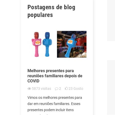
Postagens de blog
populares
para
Melhores presentes para
Presentes p
nários após
reuniões familiares depois de
de confian
COVID
5739
visit
10
Gosto
5873
visitas
2
23
Gosto
Hospitais de
uitas
Vimos os melhores presentes para
lugares mais
ovid-19,
dar em reuniões familiares. Esses
introdução d
resentes
presentes podem incluir itens
qual muitos h