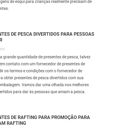
agens de esqui para crianças realmente precisam de
ntes.
est Gifts for Gymnastics
A Comprehensive Look at
TES DE PESCA DIVERTIDOS PARA PESSOAS
overs
Materials for Corporate Lo
R
Gifts & Promotional Items
564
visitas
3
Gosto
sto
652
visitas
2
Gosto
a grande quantidade de presentes de pesca, talvez
ntroductionMany companies
IntroductionIn today's world, th
r em contato com um fornecedor de presentes de
iveaway gifts to their customers
significance of eco-friendly prac
dir os termos e condições com o fornecedor de
nd clients to promote their brand.
extends far beyond daily routin
a obter presentes de pesca divertidos com sua
he idea of using...
into...
embalagem. Vamos dar uma olhada nos melhores
ead more
vertidos para dar às pessoas que amam a pesca.
Read more
TES DE RAFTING PARA PROMOÇÃO PARA
AM RAFTING