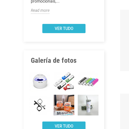
.
promocionais,...
Read more
Read more
VER TUDO
Galería de fotos
VER TUDO