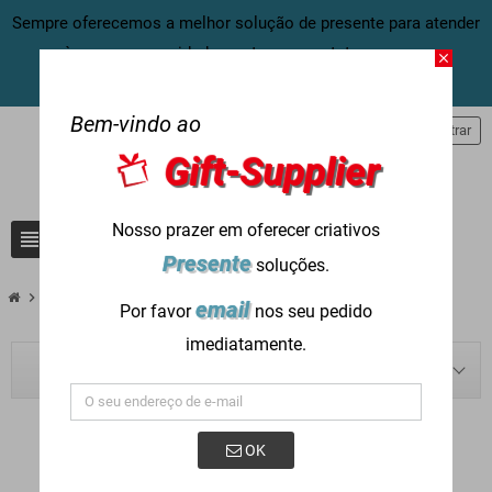
Sempre oferecemos a melhor solução de presente para atender
às suas necessidades, entre em contato conosco
close
agora:
info@gift-supplier.com
Bem-vindo ao
person
Entrar
Gift-Supplier
Nosso prazer em oferecer criativos
view_headline
search
Presente
soluções.
chevron_right
chevron_right
Blog
Casamento
email
Por favor
nos seu pedido
imediatamente.
BLOG NAVIGATION
OK