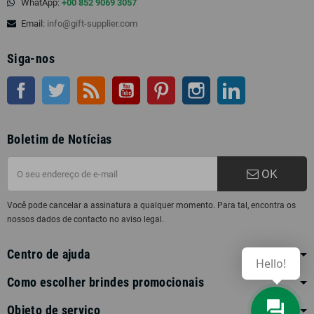
WhatApp:
+00 852 9069 3057
Email:
info@gift-supplier.com
Siga-nos
Facebook
Twitter
Rss
Youtube
Pinterest
Instagram
LinkedIn
Boletim de Notícias
OK
Você pode cancelar a assinatura a qualquer momento. Para tal, encontra os
nossos dados de contacto no aviso legal.
Centro de ajuda
Hello!
Como escolher brindes promocionais
Objeto de serviço