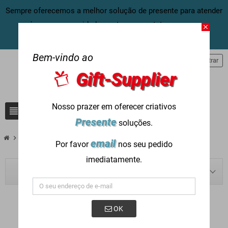
Sempre oferecemos a melhor solução de presente para atender
às suas necessidades, entre em contato conosco
close
agora:
info@gift-supplier.com
Bem-vindo ao
person
Entrar
Gift-Supplier
Nosso prazer em oferecer criativos
view_headline
search
Presente
soluções.
chevron_right
chevron_right
chevron_right
Blog
Autores
Aaron Wong
email
Por favor
nos seu pedido
imediatamente.
BLOG NAVIGATION
OK