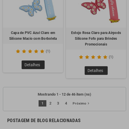
Capa de PVC Azul Claro em
Estojo Rosa Claro para Airpods
Silicone Macio com Borboleta
Silicone Fofo para Brindes
Promocionais
(1)
(1)
Detalhes
Detalhes
Mostrando 1 - 12 de 46 item (ns)
1
2
3
4
navigate_next
Próximo
POSTAGEM DE BLOG RELACIONADAS