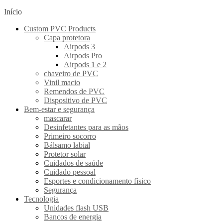
Início
Custom PVC Products
Capa protetora
Airpods 3
Airpods Pro
Airpods 1 e 2
chaveiro de PVC
Vinil macio
Remendos de PVC
Dispositivo de PVC
Bem-estar e segurança
mascarar
Desinfetantes para as mãos
Primeiro socorro
Bálsamo labial
Protetor solar
Cuidados de saúde
Cuidado pessoal
Esportes e condicionamento físico
Segurança
Tecnologia
Unidades flash USB
Bancos de energia