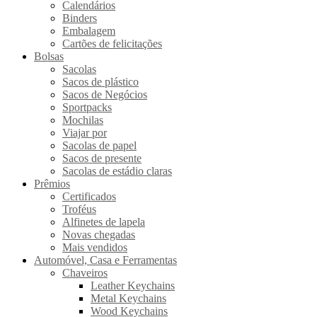
Calendários
Binders
Embalagem
Cartões de felicitações
Bolsas
Sacolas
Sacos de plástico
Sacos de Negócios
Sportpacks
Mochilas
Viajar por
Sacolas de papel
Sacos de presente
Sacolas de estádio claras
Prêmios
Certificados
Troféus
Alfinetes de lapela
Novas chegadas
Mais vendidos
Automóvel, Casa e Ferramentas
Chaveiros
Leather Keychains
Metal Keychains
Wood Keychains