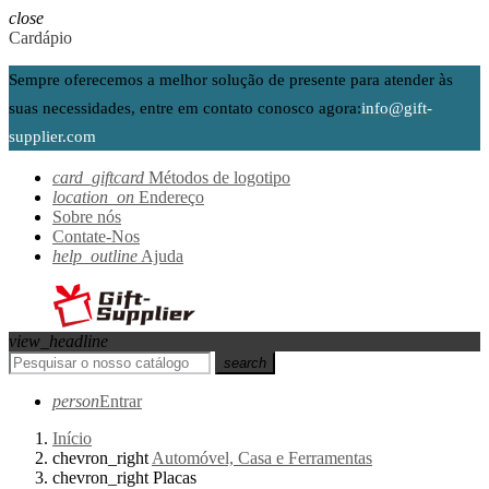
close
Cardápio
Sempre oferecemos a melhor solução de presente para atender às
suas necessidades, entre em contato conosco agora:
info@gift-
supplier.com
card_giftcard
Métodos de logotipo
location_on
Endereço
Sobre nós
Contate-Nos
help_outline
Ajuda
view_headline
search
person
Entrar
Início
chevron_right
Automóvel, Casa e Ferramentas
chevron_right
Placas