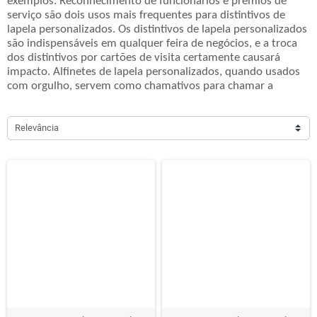
exemplos. Reconhecimento de funcionários e prêmios de
serviço são dois usos mais frequentes para distintivos de
lapela personalizados. Os distintivos de lapela personalizados
são indispensáveis em qualquer feira de negócios, e a troca
dos distintivos por cartões de visita certamente causará
impacto. Alfinetes de lapela personalizados, quando usados
com orgulho, servem como chamativos para chamar a
atenção, marcadores tangíveis de unidade, possibilidades de
arrecadação de fundos e lembranças de momentos
inesquecíveis.
Relevância