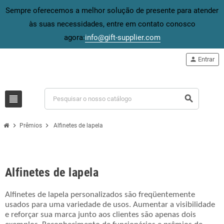
Sempre oferecemos a melhor solução de presente para atender
às suas necessidades, entre em contato conosco
agora:
info@gift-supplier.com
person
Entrar
view_headline
search
chevron_right
chevron_right
Prêmios
Alfinetes de lapela
Alfinetes de lapela
Alfinetes de lapela personalizados são freqüentemente
usados para uma variedade de usos. Aumentar a visibilidade
e reforçar sua marca junto aos clientes são apenas dois