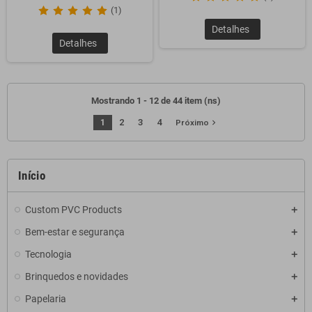
(1)
Detalhes
Detalhes
Mostrando 1 - 12 de 44 item (ns)
1
2
3
4
navigate_next
Próximo
Início
Custom PVC Products
Bem-estar e segurança
Tecnologia
Brinquedos e novidades
Papelaria