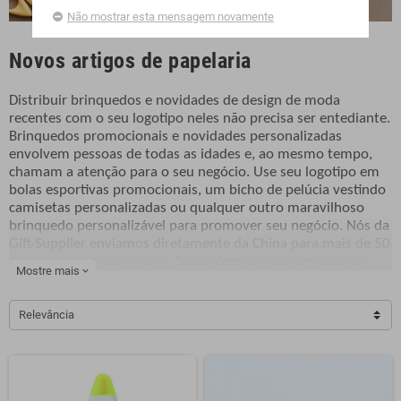
Não mostrar esta mensagem novamente
Novos artigos de papelaria
Distribuir brinquedos e novidades de design de moda
recentes com o seu logotipo neles não precisa ser entediante.
Brinquedos promocionais e novidades personalizadas
envolvem pessoas de todas as idades e, ao mesmo tempo,
chamam a atenção para o seu negócio. Use seu logotipo em
bolas esportivas promocionais, um bicho de pelúcia vestindo
camisetas personalizadas ou qualquer outro maravilhoso
brinquedo personalizável para promover seu negócio. Nós da
Gift-Supplier enviamos diretamente da China para mais de 50
países a preços acessíveis. Traga alegria e sorrisos para as
Mostre mais
expand_more
pessoas com quem você entra em contato diariamente. Até o
minuto, os brinquedos promocionais atraem pessoas de
todas as idades, e nossa ampla seleção de brinquedos de
Relevância
publicidade promocional pode ajudá-lo a encontrar o ajuste
certo. Estes brinquedos promocionais são ideais para fazer
uma pausa em uma agenda lotada, para se divertir em um
dia estressante ou simplesmente para ser feliz sem motivo.