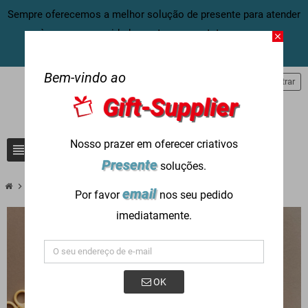
Sempre oferecemos a melhor solução de presente para atender
às suas necessidades, entre em contato conosco
close
agora:
info@gift-supplier.com
Bem-vindo ao
person
Entrar
Gift-Supplier
Nosso prazer em oferecer criativos
view_headline
search
Presente
soluções.
chevron_right
chevron_right
Novos Produtos
Novos artigos de papelaria
email
Por favor
nos seu pedido
imediatamente.
OK